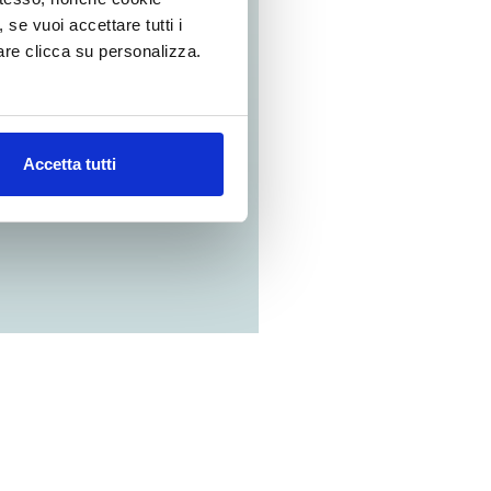
, se vuoi accettare tutti i
re clicca su personalizza.
ARE LE
DI
 IN CASA
Accetta tutti