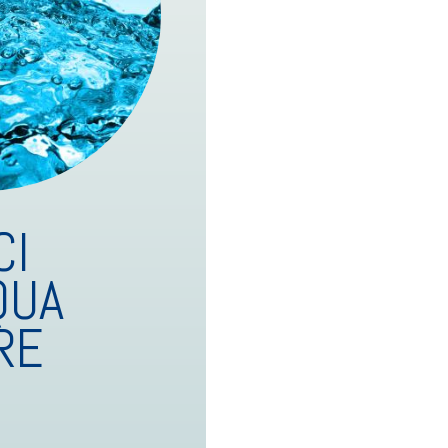
CI
QUA
RE