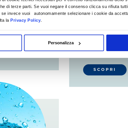
che di terze parti. Se vuoi negare il consenso clicca su rifiuta tutti
ti, se invece vuoi autonomamente selezionare i cookie da accetta
COME F
lta la
Privacy Policy
.
ei primi anni di
BOLLE 
 molto sensibile.
SAPONE
Personalizza
SCOPRI