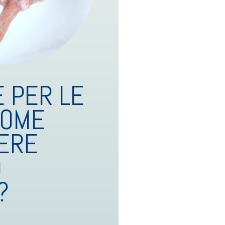
 PER LE
COME
ERE
O
?