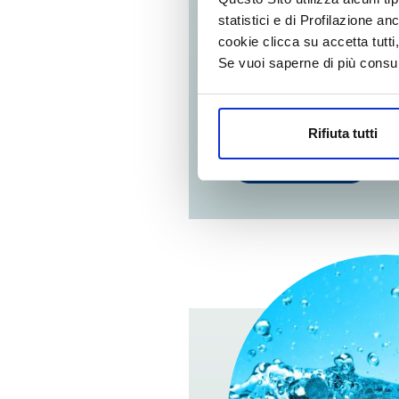
NEONATI
statistici e di Profilazione an
cookie clicca su accetta tut
Se vuoi saperne di più consu
La pelle dei bambini n
vita è delicatissima e
Nei ba...
Rifiuta tutti
SCOPRI