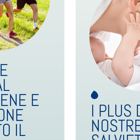
TE
AL
IENE E
I PLUS
ONE
NOSTR
O IL