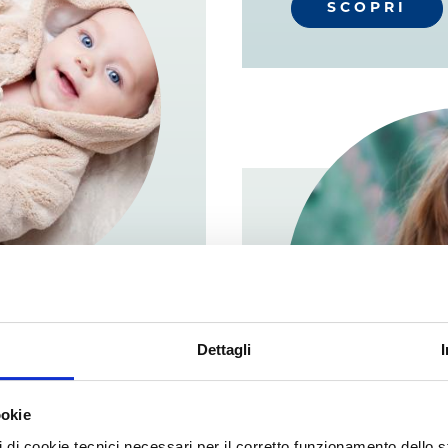
SCOPRI
RE E
Dettagli
ERE LA
I
ookie
pi di cookie tecnici necessari per il corretto funzionamento dello