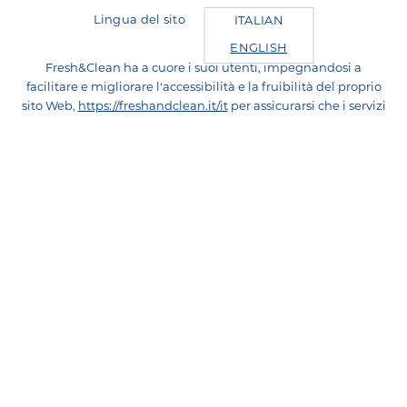
Lingua del sito
ITALIAN
ENGLISH
Fresh&Clean ha a cuore i suoi utenti, impegnandosi a
facilitare e migliorare l'accessibilità e la fruibilità del proprio
sito Web,
https://freshandclean.it/it
per assicurarsi che i servizi
e i contenuti siano accessibili a persone con disabilità, inclusi
gli utenti di tecnologia di lettura dello schermo, in conformità
con la Direttiva (UE) 2019/882 e le Linee Guida
sull’accessibilità degli strumenti informatici emanate da
AgID. Siamo attualmente in fase di adeguamento e stiamo
lavorando per rendere il sito conforme ai criteri di
accessibilità WCAG. La Dichiarazione di Accessibilità sarà
pubblicata a breve, non appena completata l’analisi tecnica
dei contenuti e avviate le attività di rimediazione degli
eventuali errori riscontrati. In caso di problemi di accessibilità
o per segnalazioni relative alla fruizione dei contenuti, è
possibile scrivere a
info_fresh&clean@sodalisgroup.com
® Fresh&Clean è un marchio registrato e di proprietà di
Sodalis Italy srl