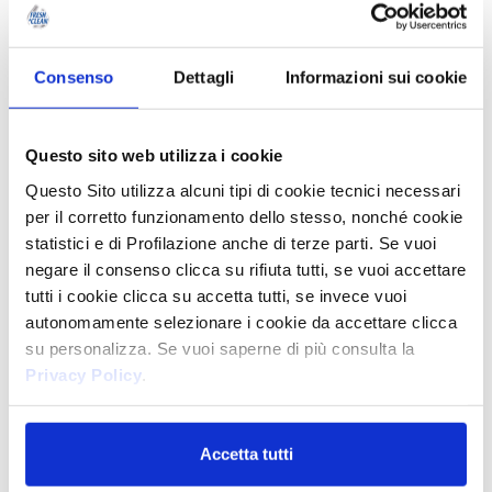
Consenso
Dettagli
Informazioni sui cookie
Protegge la bellezza naturale di mani e viso
con un’azione nutriente che lascia la
pelle luminosa, vellutata e piacevolmente
Questo sito web utilizza i cookie
profumata.
Questo Sito utilizza alcuni tipi di cookie tecnici necessari
per il corretto funzionamento dello stesso, nonché cookie
FORMATI
statistici e di Profilazione anche di terze parti. Se vuoi
300 ml
Ecoricarica
negare il consenso clicca su rifiuta tutti, se vuoi accettare
tutti i cookie clicca su accetta tutti, se invece vuoi
autonomamente selezionare i cookie da accettare clicca
su personalizza. Se vuoi saperne di più consulta la
Privacy Policy
.
IGIENIZZANTE CON
ANTIBATTERICO TÈ VERDE E
Accetta tutti